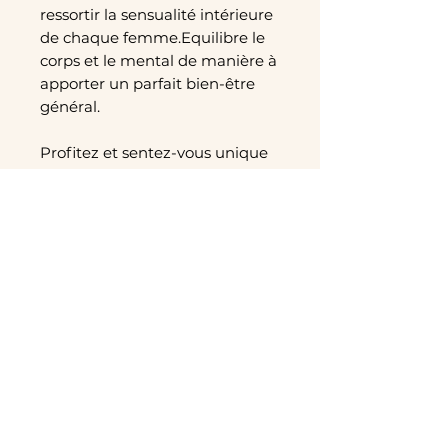
ressortir la sensualité intérieure
de chaque femme.Equilibre le
corps et le mental de manière à
apporter un parfait bien-être
général.
Profitez et sentez-vous unique
toute la journée grâce à son
parfum enivrant.
Vous pouvez également profiter
de cet élixir féminin en versant
2 bouchons dans la baignoire et
profiter d’un bain remplit de
sensualité.
COMPOSITION
huiles végétale de :