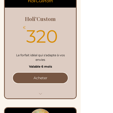
3h de soins en massage
occidental et en massage
Energétique
Holi'Custom
320€
€
320
Le forfait idéal qui s'adapte à vos
envies
Valable 6 mois
Acheter
15% de remise avec le
coupon - CUSTOM15%