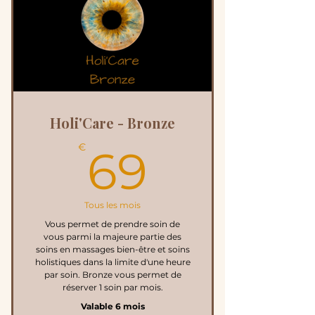
Soit 48€ de remise
4 massages de 1h à la carte
Choix Personnalisé /
Holi'You / Onavi / Lomi-Lomi
/ Balinais
Holi'Care - Bronze
69€
€
69
Tous les mois
Vous permet de prendre soin de
vous parmi la majeure partie des
soins en massages bien-être et soins
holistiques dans la limite d'une heure
par soin. Bronze vous permet de
réserver 1 soin par mois.
Valable 6 mois