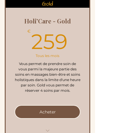
chaudes
Produits CV Primary
Essence / 100% Naturels,
Holi'Care - Gold
éco-certifiés
259€
€
259
Prélèvement mensuel
Engagement sur 3 mois
Tous les mois
Vous permet de prendre soin de
vous parmi la majeure partie des
soins en massages bien-être et soins
holistiques dans la limite d'une heure
par soin. Gold vous permet de
réserver 4 soins par mois.
Acheter